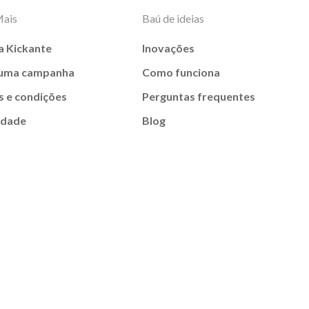
Mais
Baú de ideias
a Kickante
Inovações
 uma campanha
Como funciona
 e condições
Perguntas frequentes
idade
Blog