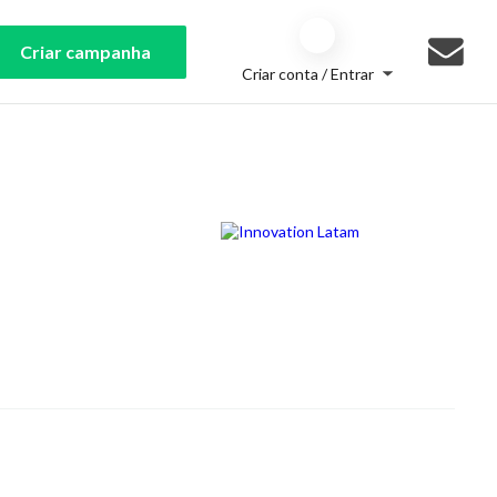
Criar campanha
Criar conta / Entrar