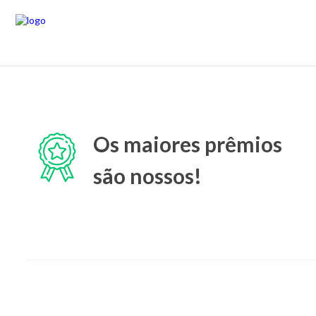
Os maiores prêmios
são nossos!