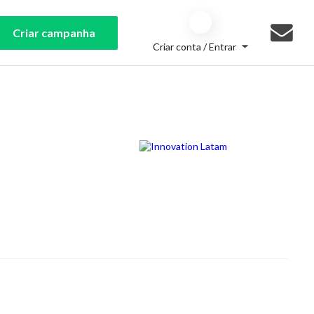
Criar campanha
Criar conta / Entrar