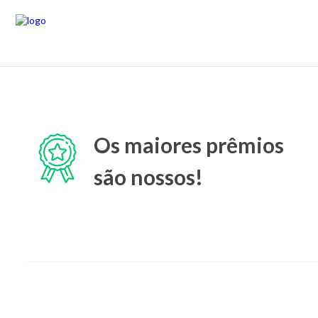
Os maiores prêmios
são nossos!