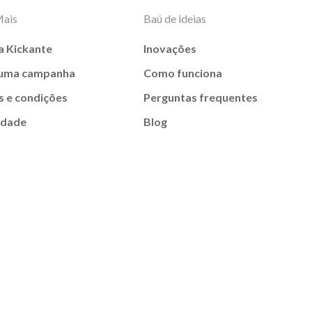
Mais
Baú de ideias
a Kickante
Inovações
 uma campanha
Como funciona
 e condições
Perguntas frequentes
idade
Blog