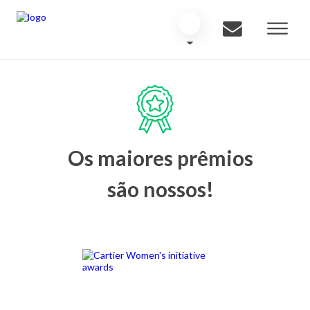
Os maiores prêmios
são nossos!