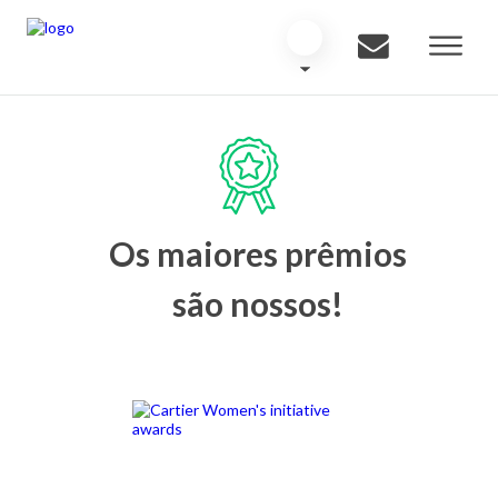
Os maiores prêmios
são nossos!