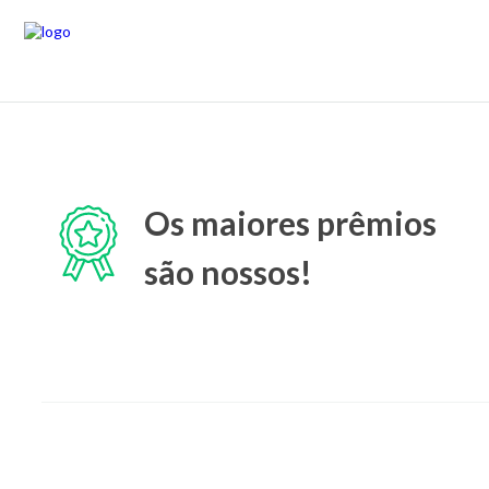
Os maiores prêmios
são nossos!