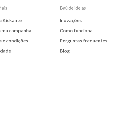
Mais
Baú de ideias
a Kickante
Inovações
 uma campanha
Como funciona
 e condições
Perguntas frequentes
idade
Blog