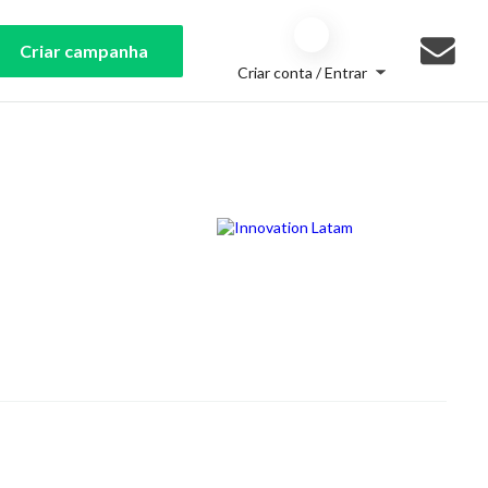
Criar campanha
Criar conta / Entrar