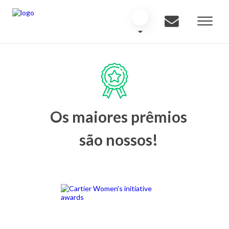
Os maiores prêmios
são nossos!