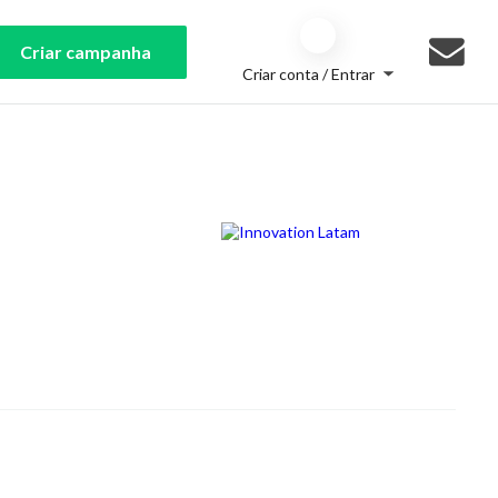
Criar campanha
Criar conta / Entrar