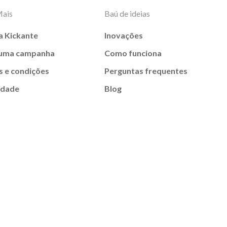
Mais
Baú de ideias
a Kickante
Inovações
 uma campanha
Como funciona
 e condições
Perguntas frequentes
idade
Blog