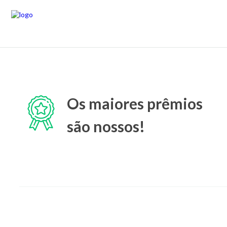
Os maiores prêmios
são nossos!