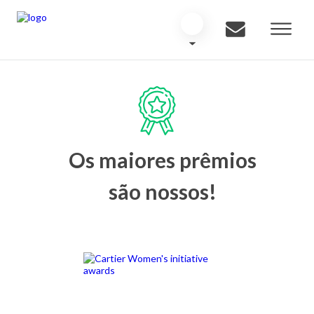
Os maiores prêmios
são nossos!