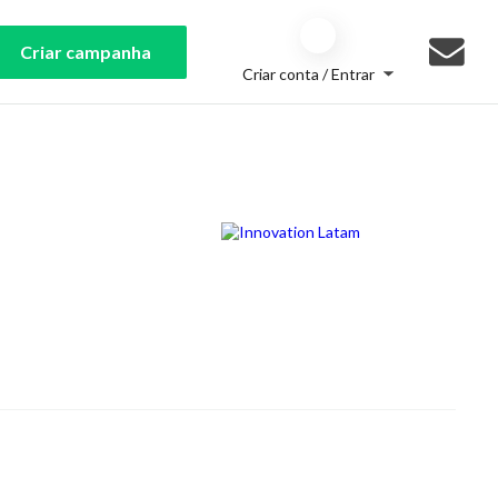
Criar campanha
Criar conta / Entrar