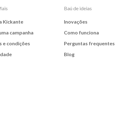
Mais
Baú de ideias
a Kickante
Inovações
 uma campanha
Como funciona
 e condições
Perguntas frequentes
idade
Blog