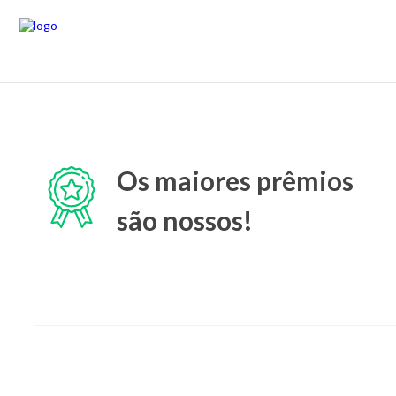
Os maiores prêmios
são nossos!