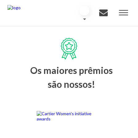
Os maiores prêmios
são nossos!