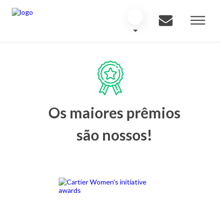
Os maiores prêmios
são nossos!