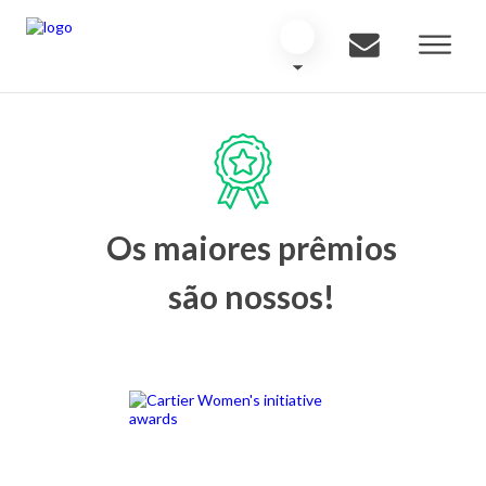
Os maiores prêmios
são nossos!