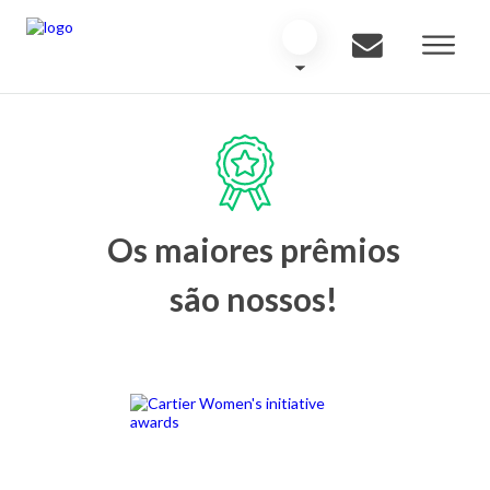
Os maiores prêmios
são nossos!