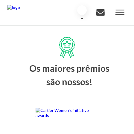
Os maiores prêmios
são nossos!