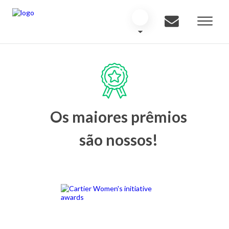
Os maiores prêmios
são nossos!