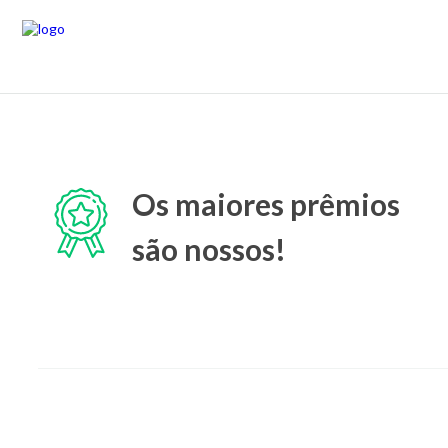
Os maiores prêmios
são nossos!