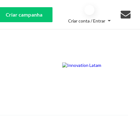
Criar campanha
Criar conta / Entrar