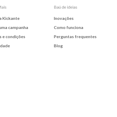
Mais
Baú de ideias
a Kickante
Inovações
 uma campanha
Como funciona
 e condições
Perguntas frequentes
idade
Blog