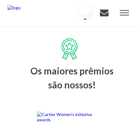
Os maiores prêmios
são nossos!