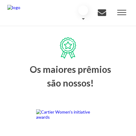
Os maiores prêmios
são nossos!