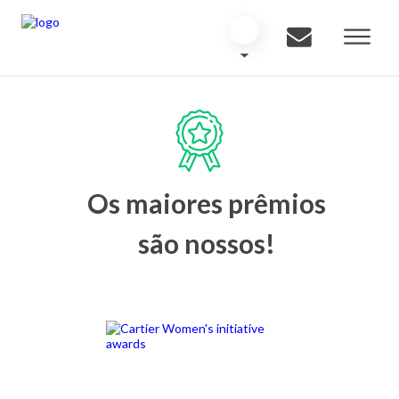
Os maiores prêmios
são nossos!