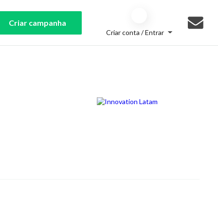
Criar campanha
Criar conta / Entrar