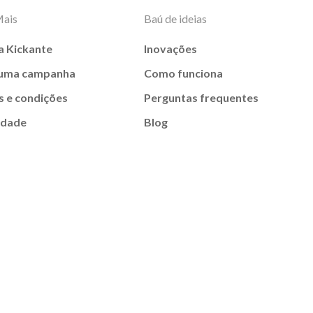
Mais
Baú de ideias
a Kickante
Inovações
 uma campanha
Como funciona
 e condições
Perguntas frequentes
idade
Blog