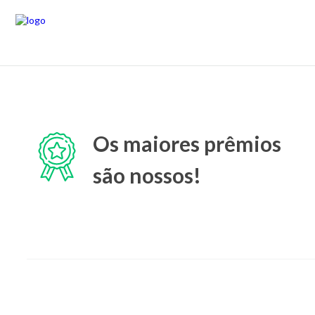
Os maiores prêmios
são nossos!