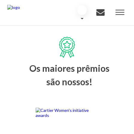
Os maiores prêmios
são nossos!