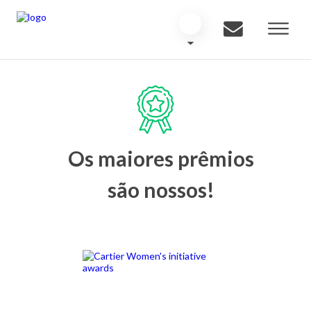
Os maiores prêmios
são nossos!