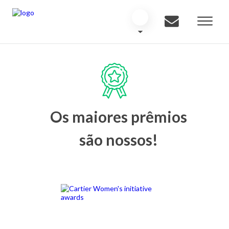
Os maiores prêmios
são nossos!