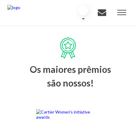
Os maiores prêmios
são nossos!