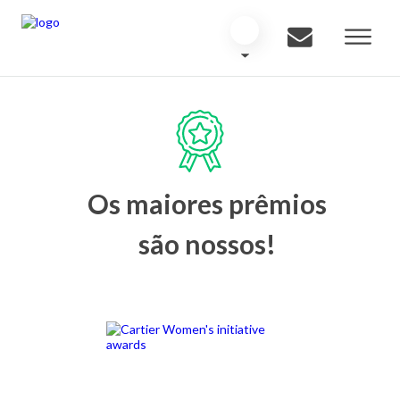
Os maiores prêmios
são nossos!