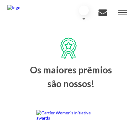
Os maiores prêmios
são nossos!