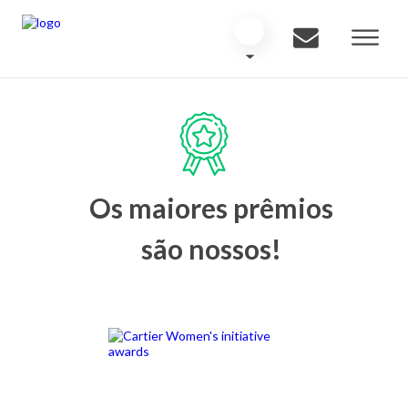
Os maiores prêmios
são nossos!