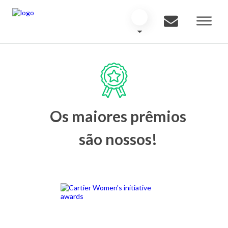
Os maiores prêmios
são nossos!