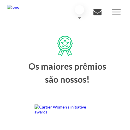
Os maiores prêmios
são nossos!