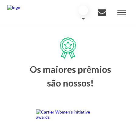
Os maiores prêmios
são nossos!