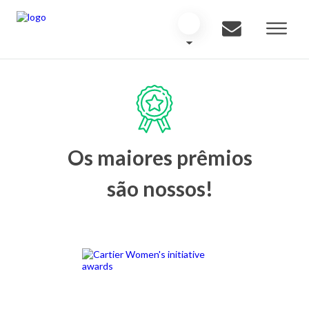
Os maiores prêmios
são nossos!