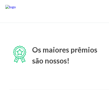
Os maiores prêmios
são nossos!