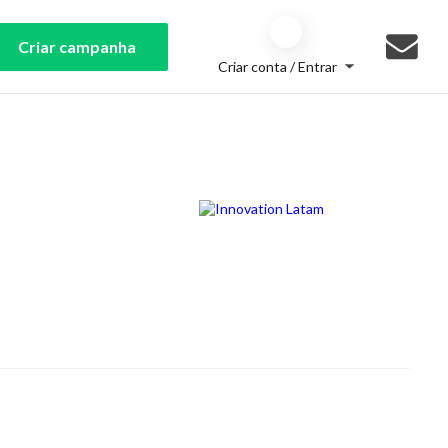
Criar campanha
Criar conta / Entrar