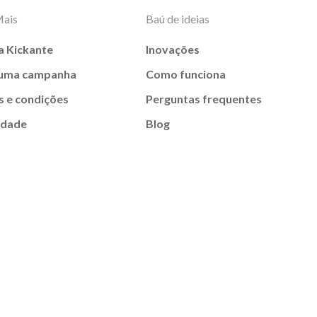
Mais
Baú de ideias
a Kickante
Inovações
 uma campanha
Como funciona
 e condições
Perguntas frequentes
idade
Blog