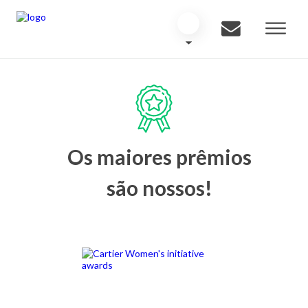
Os maiores prêmios
são nossos!