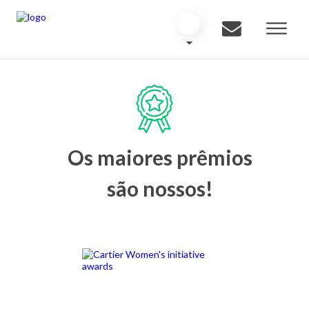
Os maiores prêmios
são nossos!