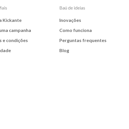
Mais
Baú de ideias
a Kickante
Inovações
 uma campanha
Como funciona
 e condições
Perguntas frequentes
idade
Blog