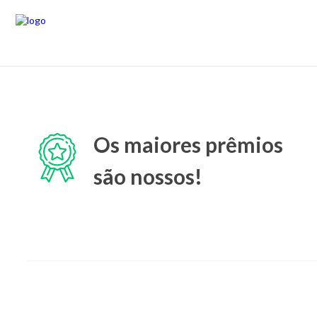
Os maiores prêmios
são nossos!