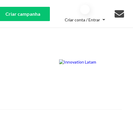
Criar campanha
Criar conta / Entrar