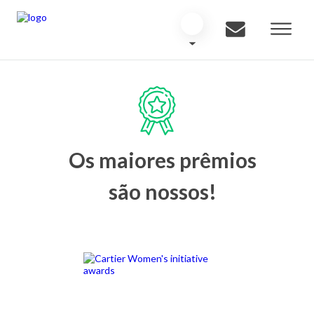
Os maiores prêmios
são nossos!