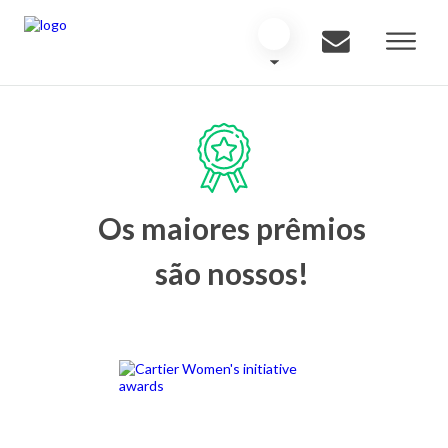
Os maiores prêmios
são nossos!