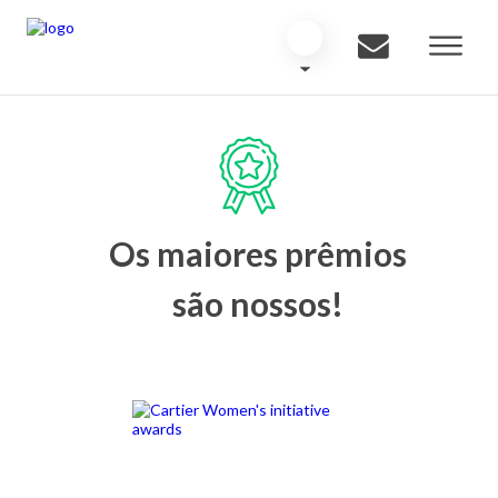
Os maiores prêmios
são nossos!