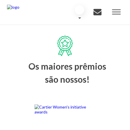
Os maiores prêmios
são nossos!