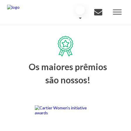
Os maiores prêmios
são nossos!