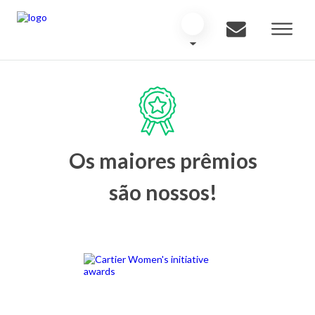
Os maiores prêmios
são nossos!