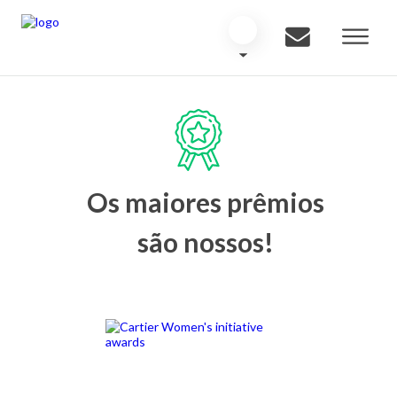
Os maiores prêmios
são nossos!