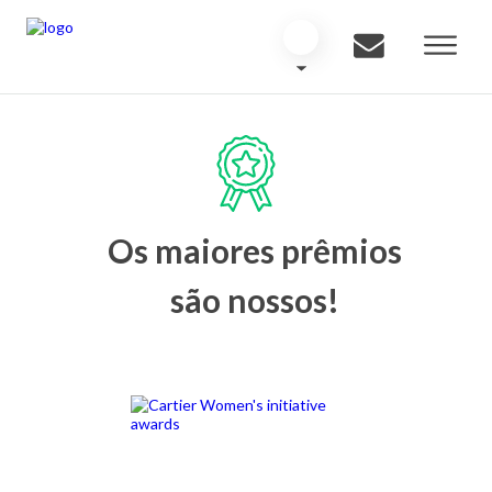
Os maiores prêmios
são nossos!