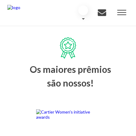
Os maiores prêmios
são nossos!