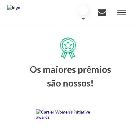
Os maiores prêmios
são nossos!