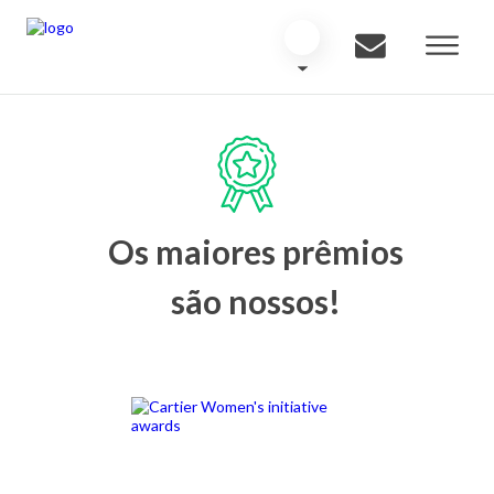
Os maiores prêmios
são nossos!