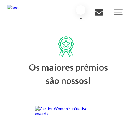
Os maiores prêmios
são nossos!