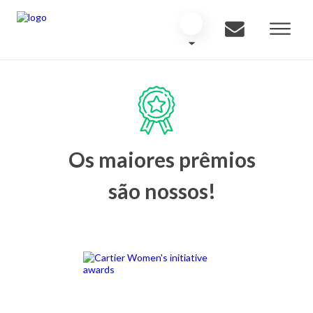
Os maiores prêmios
são nossos!