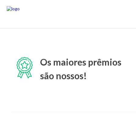
Os maiores prêmios
são nossos!