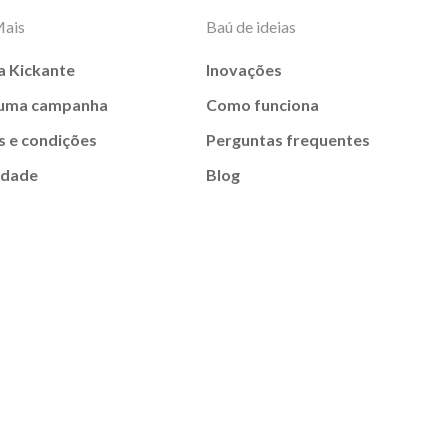
Mais
Baú de ideias
a Kickante
Inovações
 uma campanha
Como funciona
 e condições
Perguntas frequentes
idade
Blog