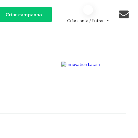
Criar campanha
Criar conta / Entrar