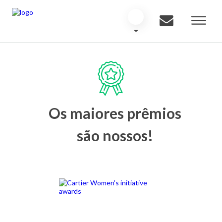
Os maiores prêmios
são nossos!